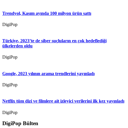
Trendyol, Kasım ayında 100 milyon ürün sattı
DigiPop
Türkiye, 2023’te de siber suçluların en çok hedeflediği
ülkelerden oldu
DigiPop
Google, 2023 yılının arama trendlerini yayınladı
DigiPop
Netflix tüm dizi ve filmlere ait izleyici verilerini ilk kez yayınladı
DigiPop
DigiPop Bülten