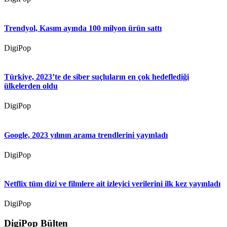
Trendyol, Kasım ayında 100 milyon ürün sattı
DigiPop
Türkiye, 2023’te de siber suçluların en çok hedeflediği
ülkelerden oldu
DigiPop
Google, 2023 yılının arama trendlerini yayınladı
DigiPop
Netflix tüm dizi ve filmlere ait izleyici verilerini ilk kez yayınladı
DigiPop
DigiPop Bülten