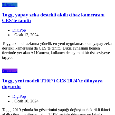
Teknoloji
Togg, yapay zeka destekli akıllı cihaz kamerasını
CES’te tanıttı
DigiPop
.
Ocak 12, 2024
Togg, akıllı cihazlarına yönelik en yeni uygulaması olan yapay zeka
destekli kamerasını da CES’te tanıttı. Dikiz aynasının hemen
üzerinde yer alan AI Kamera, kullanıcı deneyimini bir üst seviyeye
taşıyor.
Otomotiv
Togg, yeni modeli T10F’i CES 2024’te dünyaya
duyurdu
DigiPop
.
Ocak 10, 2024
Togg, 2019 yılında ön gösterimini yaptığı doğuştan elektrikli ikinci
akıllı cihazının güncel halini T10F ismiyle dünyanın en büyük