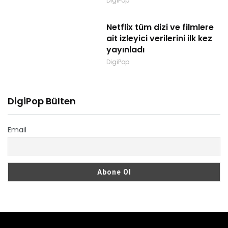
DigiPop
Netflix tüm dizi ve filmlere
ait izleyici verilerini ilk kez
yayınladı
DigiPop
DigiPop Bülten
Email