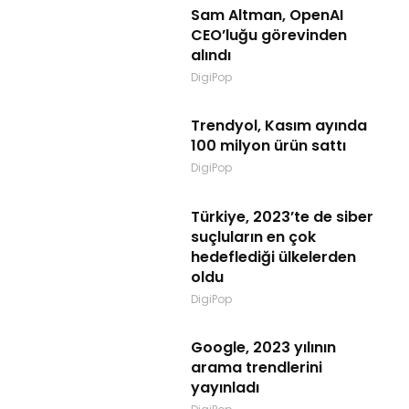
Sam Altman, OpenAI
CEO’luğu görevinden
alındı
DigiPop
Trendyol, Kasım ayında
100 milyon ürün sattı
DigiPop
Türkiye, 2023’te de siber
suçluların en çok
hedeflediği ülkelerden
oldu
DigiPop
Google, 2023 yılının
arama trendlerini
yayınladı