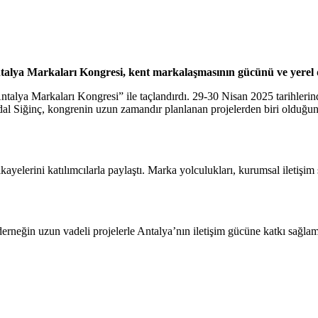
alya Markaları Kongresi, kent markalaşmasının gücünü ve yerel değe
ntalya Markaları Kongresi” ile taçlandırdı. 29-30 Nisan 2025 tarihleri
dal Siğinç, kongrenin uzun zamandır planlanan projelerden biri olduğun
kayelerini katılımcılarla paylaştı. Marka yolculukları, kurumsal iletişi
neğin uzun vadeli projelerle Antalya’nın iletişim gücüne katkı sağlamayı