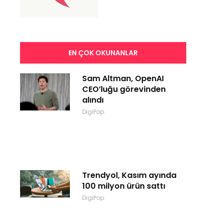
EN ÇOK OKUNANLAR
Sam Altman, OpenAI
CEO’luğu görevinden
alındı
DigiPop
Trendyol, Kasım ayında
100 milyon ürün sattı
DigiPop