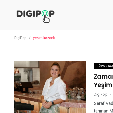
DigiPop
/
yeşim kozanlı
RÖPORTAJ
Zamans
Yeşim
.
DigiPop
Seraf Vad
tanınan M