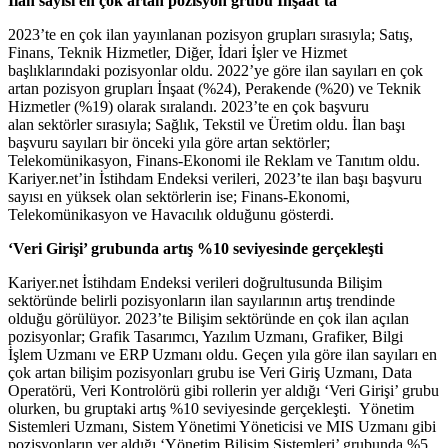
İlan sayısı en çok artan pozisyon grubu İnşaat’ta
2023’te en çok ilan yayınlanan pozisyon grupları sırasıyla; Satış,
Finans, Teknik Hizmetler, Diğer, İdari İşler ve Hizmet
başlıklarındaki pozisyonlar oldu. 2022’ye göre ilan sayıları en çok
artan pozisyon grupları İnşaat (%24), Perakende (%20) ve Teknik
Hizmetler (%19) olarak sıralandı. 2023’te en çok başvuru
alan sektörler sırasıyla; Sağlık, Tekstil ve Üretim oldu. İlan başı
başvuru sayıları bir önceki yıla göre artan sektörler;
Telekomünikasyon, Finans-Ekonomi ile Reklam ve Tanıtım oldu.
Kariyer.net’in İstihdam Endeksi verileri, 2023’te ilan başı başvuru
sayısı en yüksek olan sektörlerin ise; Finans-Ekonomi,
Telekomünikasyon ve Havacılık olduğunu gösterdi.
‘Veri Girişi’ grubunda artış %10 seviyesinde gerçekleşti
Kariyer.net İstihdam Endeksi verileri doğrultusunda Bilişim
sektöründe belirli pozisyonların ilan sayılarının artış trendinde
olduğu görülüyor. 2023’te Bilişim sektöründe en çok ilan açılan
pozisyonlar; Grafik Tasarımcı, Yazılım Uzmanı, Grafiker, Bilgi
İşlem Uzmanı ve ERP Uzmanı oldu. Geçen yıla göre ilan sayıları en
çok artan bilişim pozisyonları grubu ise Veri Giriş Uzmanı, Data
Operatörü, Veri Kontrolörü gibi rollerin yer aldığı ‘Veri Girişi’ grubu
olurken, bu gruptaki artış %10 seviyesinde gerçekleşti. Yönetim
Sistemleri Uzmanı, Sistem Yönetimi Yöneticisi ve MIS Uzmanı gibi
pozisyonların yer aldığı ‘Yönetim Bilişim Sistemleri’ grubunda %5