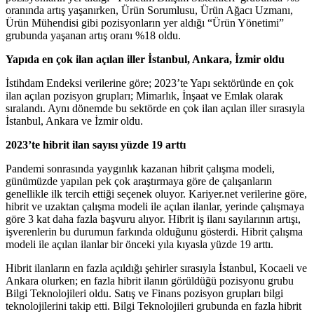
oranında artış yaşanırken, Ürün Sorumlusu, Ürün Ağacı Uzmanı,
Ürün Mühendisi gibi pozisyonların yer aldığı “Ürün Yönetimi”
grubunda yaşanan artış oranı %18 oldu.
Yapıda en çok ilan açılan iller İstanbul, Ankara, İzmir oldu
İstihdam Endeksi verilerine göre; 2023’te Yapı sektöründe en çok
ilan açılan pozisyon grupları; Mimarlık, İnşaat ve Emlak olarak
sıralandı. Aynı dönemde bu sektörde en çok ilan açılan iller sırasıyla
İstanbul, Ankara ve İzmir oldu.
2023’te hibrit ilan sayısı yüzde 19 arttı
Pandemi sonrasında yaygınlık kazanan hibrit çalışma modeli,
günümüzde yapılan pek çok araştırmaya göre de çalışanların
genellikle ilk tercih ettiği seçenek oluyor. Kariyer.net verilerine göre,
hibrit ve uzaktan çalışma modeli ile açılan ilanlar, yerinde çalışmaya
göre 3 kat daha fazla başvuru alıyor. Hibrit iş ilanı sayılarının artışı,
işverenlerin bu durumun farkında olduğunu gösterdi. Hibrit çalışma
modeli ile açılan ilanlar bir önceki yıla kıyasla yüzde 19 arttı.
Hibrit ilanların en fazla açıldığı şehirler sırasıyla İstanbul, Kocaeli ve
Ankara olurken; en fazla hibrit ilanın görüldüğü pozisyonu grubu
Bilgi Teknolojileri oldu. Satış ve Finans pozisyon grupları bilgi
teknolojilerini takip etti. Bilgi Teknolojileri grubunda en fazla hibrit