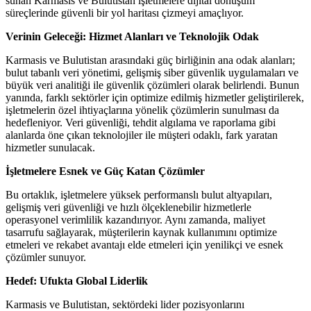
sunan Karmasis ve Bulutistan işletmelere dijital dönüşüm
süreçlerinde güvenli bir yol haritası çizmeyi amaçlıyor.
Verinin Geleceği: Hizmet Alanları ve Teknolojik Odak
Karmasis ve Bulutistan arasındaki güç birliğinin ana odak alanları;
bulut tabanlı veri yönetimi, gelişmiş siber güvenlik uygulamaları ve
büyük veri analitiği ile güvenlik çözümleri olarak belirlendi. Bunun
yanında, farklı sektörler için optimize edilmiş hizmetler geliştirilerek,
işletmelerin özel ihtiyaçlarına yönelik çözümlerin sunulması da
hedefleniyor. Veri güvenliği, tehdit algılama ve raporlama gibi
alanlarda öne çıkan teknolojiler ile müşteri odaklı, fark yaratan
hizmetler sunulacak.
İşletmelere Esnek ve Güç Katan Çözümler
Bu ortaklık, işletmelere yüksek performanslı bulut altyapıları,
gelişmiş veri güvenliği ve hızlı ölçeklenebilir hizmetlerle
operasyonel verimlilik kazandırıyor. Aynı zamanda, maliyet
tasarrufu sağlayarak, müşterilerin kaynak kullanımını optimize
etmeleri ve rekabet avantajı elde etmeleri için yenilikçi ve esnek
çözümler sunuyor.
Hedef: Ufukta Global Liderlik
Karmasis ve Bulutistan, sektördeki lider pozisyonlarını