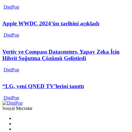
DigiPop
Apple WWDC 2024’ün tarihini açıkladı
DigiPop
Vertiv ve Compass Datacenters, Yapay Zeka İçin
Hibrit Soğutma Çözümü Geliştirdi
DigiPop
“LG, yeni QNED TV’lerini tanıttı
DigiPop
Sosyal Mecralar