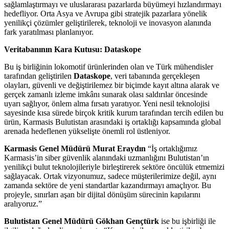
sağlamlaştırmayı ve uluslararası pazarlarda büyümeyi hızlandırmayı
hedefliyor. Orta Asya ve Avrupa gibi stratejik pazarlara yönelik
yenilikçi çözümler geliştirilerek, teknoloji ve inovasyon alanında
fark yaratılması planlanıyor.
Veritabanının Kara Kutusu: Dataskope
Bu iş birliğinin lokomotif ürünlerinden olan ve Türk mühendisler
tarafından geliştirilen
Dataskope
, veri tabanında gerçekleşen
olayları, güvenli ve değiştirilemez bir biçimde kayıt altına alarak ve
gerçek zamanlı izleme imkânı sunarak olası saldırılar öncesinde
uyarı sağlıyor, önlem alma fırsatı yaratıyor. Yeni nesil teknolojisi
sayesinde kısa sürede birçok kritik kurum tarafından tercih edilen bu
ürün, Karmasis Bulutistan arasındaki iş ortaklığı kapsamında global
arenada hedeflenen yükselişte önemli rol üstleniyor.
Karmasis Genel Müdürü Murat Eraydın
“İş ortaklığımız
Karmasis’in siber güvenlik alanındaki uzmanlığını Bulutistan’ın
yenilikçi bulut teknolojileriyle birleştirerek sektöre öncülük etmemizi
sağlayacak. Ortak vizyonumuz, sadece müşterilerimize değil, aynı
zamanda sektöre de yeni standartlar kazandırmayı amaçlıyor. Bu
projeyle, sınırları aşan bir dijital dönüşüm sürecinin kapılarını
aralıyoruz.”
Bulutistan Genel Müdürü Gökhan Gençtürk
ise bu işbirliği ile