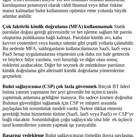
kuruluşunuz potansiyel olarak ciddi finansal veya itibar riskine
maruz kalmadan bulut kullanımını optimize etme yolunda büyük
adımlar atabilir.
Çok faktörlü kimlik doğrulama (MFA) kullanmamak
Statik
parolalar doğası gereği güvensizdir ve her işletme sağlam bir parola
oluşturma politikasına bağlı kalmaz. Parolalar kimlik avı, kaba
kuvvet yöntemleri veya basitçe tahmin gibi çeşitli yollarla çalınabilir.
Bu nedenle MFA, saldırganların kullanıcılarınızın SaaS, IaaS veya
PaaS hesap uygulamalarına erişmesini çok daha zor hale getirecek
ve böylece fidye yazılımı, veri hırsızlığı ve diğer olası sonuç
risklerini azaltacaktır. Diğer bir seçenek de mümkünse parolasız
kimlik doğrulama gibi alternatif kimlik doğrulama yöntemlerine
geçmektir.
Bulut sağlayıcısına (CSP) çok fazla güvenmek
Birçok BT lideri
buluta yatırım yapmanın her şeyi güvenilir bir üçüncü tarafa
yaptırmak anlamına geldiğine inanıyor. Bu sadece kısmen doğrudur.
Bulutun güvenliğini sağlamak için CSP ve müşteri arasında
paylaşılan bir sorumluluk modeli vardır. Nelere dikkat etmeniz
gerektiği bulut hizmetinin türüne (SaaS, IaaS veya PaaS) ve CSP’ye
bağlı olacaktır. Sorumluluğun çoğu sağlayıcıda olsa bile ek üçüncü
taraf kontrollerine yatırım yapmak işe yarayabilir.
Başarısız yedekleme
Bulut sağlayıcınızın (örneğin dosya paylaşma,