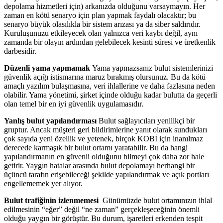
depolama hizmetleri için) arkanızda olduğunu varsaymayın. Her
zaman en kötü senaryo için plan yapmak faydalı olacaktır; bu
senaryo büyük olasılıkla bir sistem arızası ya da siber saldırıdır.
Kuruluşunuzu etkileyecek olan yalnızca veri kaybı değil, aynı
zamanda bir olayın ardından gelebilecek kesinti süresi ve üretkenlik
darbesidir.
Düzenli yama yapmamak
Yama yapmazsanız bulut sistemlerinizi
güvenlik açığı istismarına maruz bırakmış olursunuz. Bu da kötü
amaçlı yazılım bulaşmasına, veri ihlallerine ve daha fazlasına neden
olabilir. Yama yönetimi, şirket içinde olduğu kadar bulutta da geçerli
olan temel bir en iyi güvenlik uygulamasıdır.
Yanlış bulut yapılandırması
Bulut sağlayıcıları yenilikçi bir
gruptur. Ancak müşteri geri bildirimlerine yanıt olarak sundukları
çok sayıda yeni özellik ve yetenek, birçok KOBİ için inanılmaz
derecede karmaşık bir bulut ortamı yaratabilir. Bu da hangi
yapılandırmanın en güvenli olduğunu bilmeyi çok daha zor hale
getirir. Yaygın hatalar arasında bulut depolamayı herhangi bir
üçüncü tarafın erişebileceği şekilde yapılandırmak ve açık portları
engellememek yer alıyor.
Bulut trafiğinin izlenmemesi
Günümüzde bulut ortamınızın ihlal
edilmesinin “eğer” değil “ne zaman” gerçekleşeceğinin önemli
olduğu yaygın bir görüştür. Bu durum, işaretleri erkenden tespit