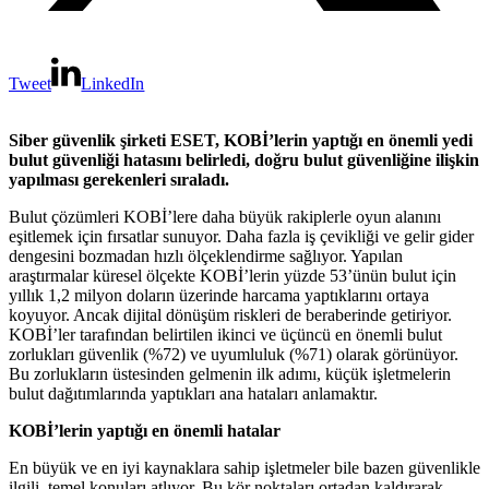
Tweet
LinkedIn
Siber güvenlik şirketi ESET, KOBİ’lerin yaptığı en önemli yedi
bulut güvenliği hatasını belirledi, doğru bulut güvenliğine ilişkin
yapılması gerekenleri sıraladı.
Bulut çözümleri KOBİ’lere daha büyük rakiplerle oyun alanını
eşitlemek için fırsatlar sunuyor. Daha fazla iş çevikliği ve gelir gider
dengesini bozmadan hızlı ölçeklendirme sağlıyor. Yapılan
araştırmalar küresel ölçekte KOBİ’lerin yüzde 53’ünün bulut için
yıllık 1,2 milyon doların üzerinde harcama yaptıklarını ortaya
koyuyor. Ancak dijital dönüşüm riskleri de beraberinde getiriyor.
KOBİ’ler tarafından belirtilen ikinci ve üçüncü en önemli bulut
zorlukları güvenlik (%72) ve uyumluluk (%71) olarak görünüyor.
Bu zorlukların üstesinden gelmenin ilk adımı, küçük işletmelerin
bulut dağıtımlarında yaptıkları ana hataları anlamaktır.
KOBİ’lerin yaptığı en önemli hatalar
En büyük ve en iyi kaynaklara sahip işletmeler bile bazen güvenlikle
ilgili temel konuları atlıyor. Bu kör noktaları ortadan kaldırarak,