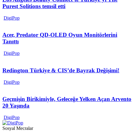
Purest Solitions temsil etti
DigiPop
Acer, Predator QD-OLED Oyun Monitörlerini
Tanıttı
DigiPop
Redington Türkiye & CIS’de Bayrak Değişimi!
DigiPop
Geçmişin Birikimiyle, Geleceğe Yelken Açan Arvento
20 Yaşında
DigiPop
Sosyal Mecralar