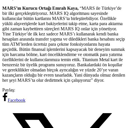
MARS’ın Kurucu Ortağı Emrah Kaya,
“MARS ile Türkiye’de
bir ilki gerçekleştiriyoruz. MARS IQ algoritması sayesinde
kullanıcılar bütün kartlarını MARS’ta birleştirebiliyor. Özellikle
yüklü alışverişlerde kart bakiyelerini takip etme, karta para aktarma
gibi zaman kaybettiren süreçleri MARS IQ onlar için yönetiyor.
Yine Türkiye’de ilk kez sadece MARS’ı kullanarak kendi banka
hesapları arasında transfer yapma ve diledikleri banka hesabını seçip
tüm ATM’lerden ücretsiz para çekme fonksiyonlarını hayata
geçirdik. Bütün finansal işlemlerini kapsayacak bir deneyim sunmak
için harcama bölme, kart önceliklendirme ve otomatik para yatırma
özelliklerini de kullanıcılarımıza temin ettik. Titanium Metal kart ile
benzersiz bir üyelik programı sunuyoruz. Bankalardaki ön koşullar
ve gereklilikler olmadan birçok ayrıcalığın ve yüzde 20’ye varan
kazançların olduğu bir evren tasarladık. Yani dünyada olmaz denilen
her şeyi MARS’ta olur dedirtmek için çalışıyoruz” diyor.
Paylaş:
Facebook