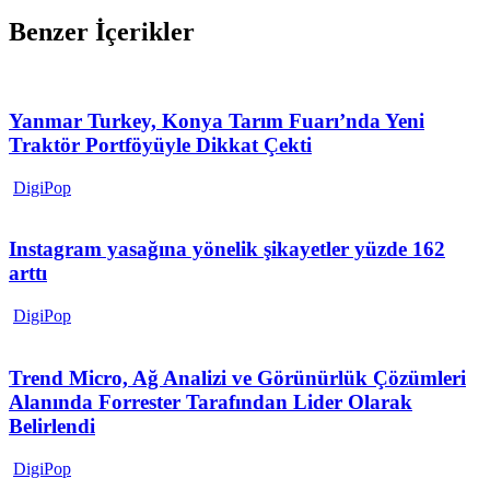
Benzer İçerikler
Yanmar Turkey, Konya Tarım Fuarı’nda Yeni
Traktör Portföyüyle Dikkat Çekti
DigiPop
Instagram yasağına yönelik şikayetler yüzde 162
arttı
DigiPop
Trend Micro, Ağ Analizi ve Görünürlük Çözümleri
Alanında Forrester Tarafından Lider Olarak
Belirlendi
DigiPop