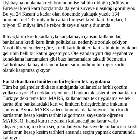
kişi başına ortalama kredi borcunun ise 54 bin olduğu görülüyor.
Bireysel kredi kartı borçlarında da yeni zirveye ulaşıldığı görülüyor.
Bu yıl 24 Kasım’a kadar olan dönemde yaklaşık yüzde 134
oranında net 597 milyar lira artan bireysel kredi kartı borçları, 1
trilyon 43 milyar lira ile rekor düzeye ulaşmış durumda.
İhtiyaçlarını kredi kartlarıyla karşılamaya çalışan kullanıcılar,
bankaların kredi kartı limit politikaları nedeniyle zorluk çekiyor.
Yasal düzenlemelere göre, kredi kartı limitleri kart sahibinin aylık net
gelirinin belli bir katını geçemiyor. Öte yandan yurt dışı seyahat ve
konaklama harcamaları gibi bazı harcamalara taksitli ödemenin
kaldırılması da hayat standartlarını sınırlandıran bir diğer zorluk
olarak karşımıza çıkıyor.
Farklı kartların limitlerini birleştiren tek uygulama
Tüm bu gelişmeler dikkate alındığında kullanıcılar farklı çözüm
yolları arıyor. Bu noktada yeni nesil bankacılık sistemi neobankların
Türkiye’deki temsilcisi MARS, kullanıcılara tek uygulama ve tek
kartta tüm bankalardaki kart ve limitleri birleştirebilme imkanını
sunuyor. Ayrıca MARS sadece bununla da kalmıyor. Tüm kredi
kartlarının hesap kesim tarihini algoritması sayesinde öğrenen
MARS IQ, hangi kartı ne zaman kullanacağına karar verip
alışverişiniz için o kartı seçip kullanıyor. Bu sayede kullanıcılar kredi
kartlarının hesap kesim tarihleri arasında seçim yapmak durumunda
kalmıyor.