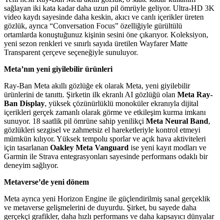
sağlayan iki kata kadar daha uzun pil ömrüyle geliyor. Ultra-HD 3K
video kaydı sayesinde daha keskin, akıcı ve canlı içerikler üreten
gözlük, ayrıca “Conversation Focus” özelliğiyle gürültülü
ortamlarda konuştuğunuz kişinin sesini öne çıkarıyor. Koleksiyon,
yeni sezon renkleri ve sınırlı sayıda üretilen Wayfarer Matte
Transparent çerçeve seçeneğiyle sunuluyor.
Meta’nın yeni giyilebilir ürünleri
Ray-Ban Meta akıllı gözlüğe ek olarak Meta, yeni giyilebilir
ürünlerini de tanıttı. Şirketin ilk ekranlı AI gözlüğü olan
Meta Ray-
Ban Display
, yüksek çözünürlüklü monoküler ekranıyla dijital
içerikleri gerçek zamanlı olarak görme ve etkileşim kurma imkanı
sunuyor. 18 saatlik pil ömrüne sahip yenilikçi
Meta Neural Band
,
gözlükleri sezgisel ve zahmetsiz el hareketleriyle kontrol etmeyi
mümkün kılıyor. Yüksek tempolu sporlar ve açık hava aktiviteleri
için tasarlanan
Oakley Meta Vanguard
ise yeni kayıt modları ve
Garmin ile Strava entegrasyonları sayesinde performans odaklı bir
deneyim sağlıyor.
Metaverse’de yeni dönem
Meta ayrıca yeni Horizon Engine ile güçlendirilmiş sanal gerçeklik
ve metaverse gelişmelerini de duyurdu. Şirket, bu sayede daha
gerçekçi grafikler, daha hızlı performans ve daha kapsayıcı dünyalar