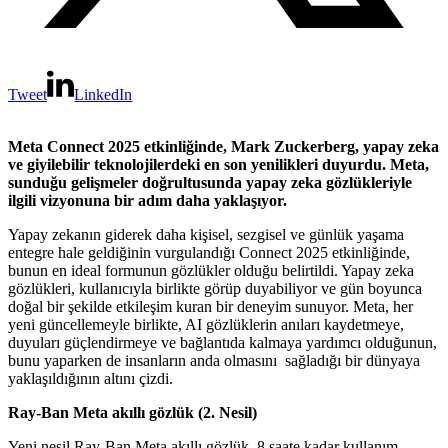
Tweet
LinkedIn
Meta Connect 2025 etkinliğinde, Mark Zuckerberg, yapay zeka
ve giyilebilir teknolojilerdeki en son yenilikleri duyurdu. Meta,
sunduğu gelişmeler doğrultusunda yapay zeka gözlükleriyle
ilgili vizyonuna bir adım daha yaklaşıyor.
Yapay zekanın giderek daha kişisel, sezgisel ve günlük yaşama
entegre hale geldiğinin vurgulandığı Connect 2025 etkinliğinde,
bunun en ideal formunun gözlükler olduğu belirtildi. Yapay zeka
gözlükleri, kullanıcıyla birlikte görüp duyabiliyor ve gün boyunca
doğal bir şekilde etkileşim kuran bir deneyim sunuyor. Meta, her
yeni güncellemeyle birlikte, AI gözlüklerin anıları kaydetmeye,
duyuları güçlendirmeye ve bağlantıda kalmaya yardımcı olduğunun,
bunu yaparken de insanların anda olmasını sağladığı bir dünyaya
yaklaşıldığının altını çizdi.
Ray-Ban Meta akıllı gözlük (2. Nesil)
Yeni nesil Ray-Ban Meta akıllı gözlük, 8 saate kadar kullanım