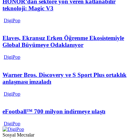
HONOR’dan sektöre yön veren katlanabilir
teknoloji: Magic V3
DigiPop
Elaves, Ekransız Erken Öğrenme Ekosistemiyle
Global Büyümeye Odaklanıyor
DigiPop
Warner Bros. Discovery ve S Sport Plus ortaklık
anlaşması imzaladı
DigiPop
eFootball™ 700 milyon indirmeye ulaştı
DigiPop
Sosyal Mecralar