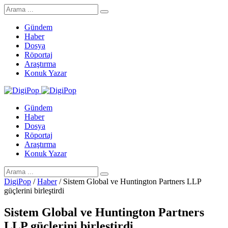
Gündem
Haber
Dosya
Röportaj
Araştırma
Konuk Yazar
Gündem
Haber
Dosya
Röportaj
Araştırma
Konuk Yazar
DigiPop
/
Haber
/
Sistem Global ve Huntington Partners LLP
güçlerini birleştirdi
Sistem Global ve Huntington Partners
LLP güçlerini birleştirdi