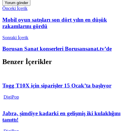
Önceki İçerik
Mobil oyun satışları son dört yılın en düşük
rakamlarını gördü
Sonraki İçerik
Borusan Sanat konserleri Borusansanat.tv’de
Benzer İçerikler
Togg T10X için siparişler 15 Ocak’ta başlıyor
DigiPop
Jabra, şimdiye kadarki en gelişmiş iki kulaklığını
tanıttı!