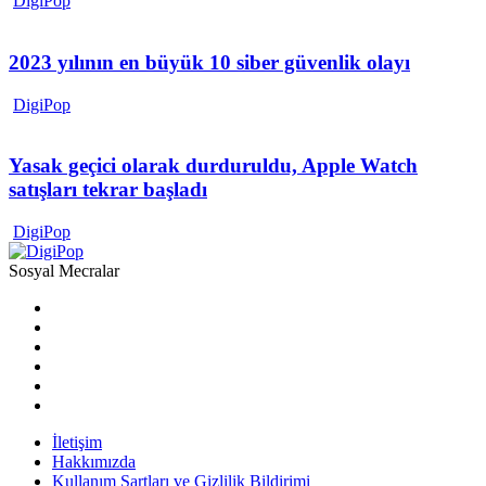
DigiPop
2023 yılının en büyük 10 siber güvenlik olayı
DigiPop
Yasak geçici olarak durduruldu, Apple Watch
satışları tekrar başladı
DigiPop
Sosyal Mecralar
İletişim
Hakkımızda
Kullanım Şartları ve Gizlilik Bildirimi