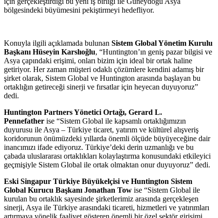
için gerçekleştirdiği bu yeni iş birliği ile Güneydoğu Asya
bölgesindeki büyümesini pekiştirmeyi hedefliyor.
Konuyla ilgili açıklamada bulunan
Sistem Global Yönetim Kurulu
Başkanı Hüseyin Karslıoğlu
, “Huntington’ın geniş pazar bilgisi ve
Asya çapındaki erişimi, onları bizim için ideal bir ortak haline
getiriyor. Her zaman müşteri odaklı çözümlere kendini adamış bir
şirket olarak, Sistem Global ve Huntington arasında başlayan bu
ortaklığın getireceği sinerji ve fırsatlar için heyecan duyuyoruz”
dedi.
Huntington Partners Yönetici Ortağı, Gerard L.
Pennefather
ise “Sistem Global ile kapsamlı ortaklığımızın
duyurusu ile Asya – Türkiye ticaret, yatırım ve kültürel alışveriş
koridorunun önümüzdeki yıllarda önemli ölçüde büyüyeceğine dair
inancımızı ifade ediyoruz. Türkiye’deki derin uzmanlığı ve bu
çabada uluslararası ortaklıkları kolaylaştırma konusundaki etkileyici
geçmişiyle Sistem Global ile ortak olmaktan onur duyuyoruz” dedi.
Eski Singapur Türkiye Büyükelçisi ve Huntington Sistem
Global Kurucu Başkanı Jonathan Tow
ise “Sistem Global ile
kurulan bu ortaklık sayesinde şirketlerimiz arasında gerçekleşen
sinerji, Asya ile Türkiye arasındaki ticareti, hizmetleri ve yatırımları
artırmaya yönelik faaliyet gösteren önemli bir özel sektör girişimi